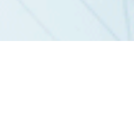
OM OSS
SSBS verkar för att förbättra bostadssituationen för
svenska studenter och yngre vetenskapsidkare i
Helsingforsregionen genom att erbjuda förmånligt
boende åt studerande, fortsättningsstuderande och
forskande ordinarie och extraordinarie medlemmar av
de svenska nationerna vid Helsingfors universitet.